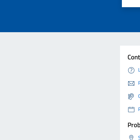
Cont
Prob