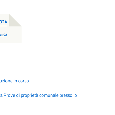
2024
F
rica
zione in corso
ala Prove di proprietà comunale presso lo