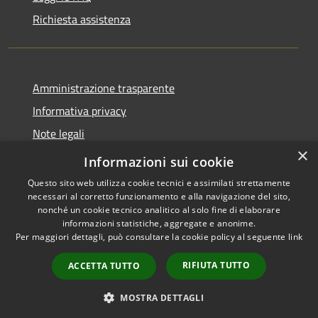
Richiesta assistenza
Amministrazione trasparente
Informativa privacy
Note legali
×
Dichiarazione di accessibilità
Informazioni sui cookie
Questo sito web utilizza cookie tecnici e assimilati strettamente
necessari al corretto funzionamento e alla navigazione del sito,
nonché un cookie tecnico analitico al solo fine di elaborare
informazioni statistiche, aggregate e anonime.
RSS
Copyright © 2026 • Comune di
Per maggiori dettagli, può consultare la cookie policy al seguente
link
Accessibilità
Stezzano • Powered by
Privacy
Municipium
Accesso
•
RIFIUTA TUTTO
ACCETTA TUTTO
Cookie
redazione
Mappa del sito
MOSTRA DETTAGLI