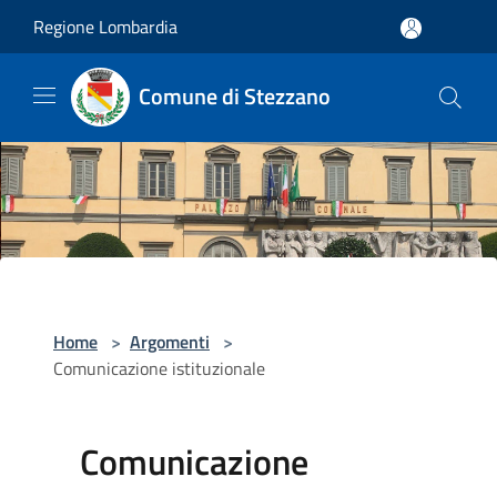
Salta al contenuto principale
Regione Lombardia
Comune di Stezzano
Home
>
Argomenti
>
Comunicazione istituzionale
Comunicazione