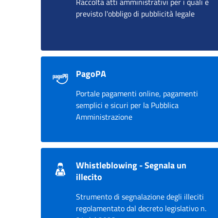
Raccolta atti amministrativi per i quali è
previsto l'obbligo di pubblicità legale
PagoPA
Portale pagamenti online, pagamenti
semplici e sicuri per la Pubblica
Amministrazione
Whistleblowing - Segnala un
illecito
Strumento di segnalazione degli illeciti
regolamentato dal decreto legislativo n.