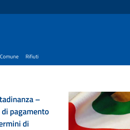
il Comune
Rifiuti
ttadinanza –
si di pagamento
ermini di