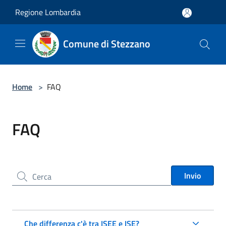
Salta al contenuto principale
Regione Lombardia
Comune di Stezzano
Home
>
FAQ
FAQ
Cerca nel sito
Invio
Che differenza c'è tra ISEE e ISE?