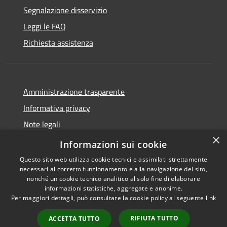
Segnalazione disservizio
Leggi le FAQ
Richiesta assistenza
Amministrazione trasparente
Informativa privacy
Note legali
×
Dichiarazione di accessibilità
Informazioni sui cookie
Questo sito web utilizza cookie tecnici e assimilati strettamente
necessari al corretto funzionamento e alla navigazione del sito,
nonché un cookie tecnico analitico al solo fine di elaborare
informazioni statistiche, aggregate e anonime.
RSS
Copyright © 2026 • Comune di
Per maggiori dettagli, può consultare la cookie policy al seguente
link
Accessibilità
Stezzano • Powered by
Privacy
Municipium
Accesso
•
RIFIUTA TUTTO
ACCETTA TUTTO