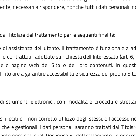
ttente, necessari a rispondere, nonché tutti i dati personali i
dal Titolare del trattamento per le seguenti finalità:
e di assistenza dell’utente. Il trattamento è funzionale a a
o contrattuali adottate su richiesta dell’Interessato (art. 6, 
elle pagine web del Sito e dei loro contenuti. In quest
tolare a garantire accessibilità e sicurezza del proprio Sito (a
o di strumenti elettronici, con modalità e procedure stret
 usi illeciti o il non corretto utilizzo degli stessi, o l’access
che e gestionali. I dati personali saranno trattati dal Titol
ente nominati quali Responsabili del trattamento. In ogni mo