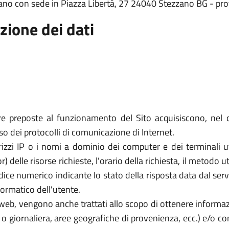
zzano con sede in Piazza Libertà, 27 24040 Stezzano BG - p
zione dei dati
re preposte al funzionamento del Sito acquisiscono, nel c
uso dei protocolli di comunicazione di Internet.
rizzi IP o i nomi a dominio dei computer e dei terminali util
elle risorse richieste, l'orario della richiesta, il metodo util
dice numerico indicante lo stato della risposta data dal server
formatico dell'utente.
zi web, vengono anche trattati allo scopo di ottenere informazi
a o giornaliera, aree geografiche di provenienza, ecc.) e/o c