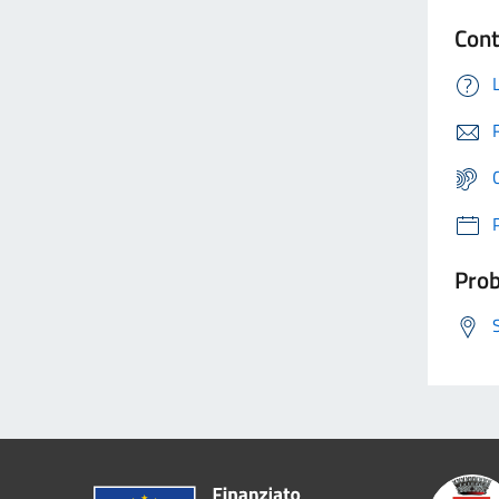
Cont
Prob