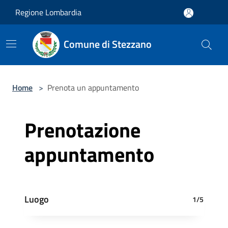
Salta al contenuto principale
Regione Lombardia
Comune di Stezzano
Home
>
Prenota un appuntamento
Prenotazione
appuntamento
Luogo
1/5