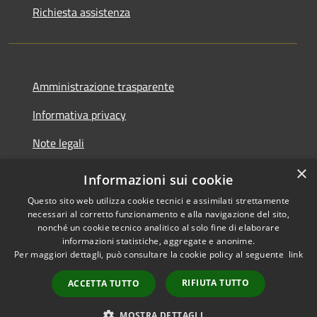
Richiesta assistenza
Amministrazione trasparente
Informativa privacy
Note legali
×
Dichiarazione di accessibilità
Informazioni sui cookie
Questo sito web utilizza cookie tecnici e assimilati strettamente
necessari al corretto funzionamento e alla navigazione del sito,
nonché un cookie tecnico analitico al solo fine di elaborare
informazioni statistiche, aggregate e anonime.
RSS
Copyright © 2026 • Comune di
Per maggiori dettagli, può consultare la cookie policy al seguente
link
Accessibilità
Stezzano • Powered by
Privacy
Municipium
•
RIFIUTA TUTTO
ACCETTA TUTTO
Cookie
Accesso redazione
Mappa del sito
MOSTRA DETTAGLI