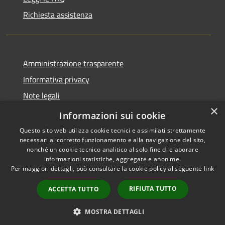
Richiesta assistenza
Amministrazione trasparente
Informativa privacy
Note legali
×
Dichiarazione di accessibilità
Informazioni sui cookie
Questo sito web utilizza cookie tecnici e assimilati strettamente
necessari al corretto funzionamento e alla navigazione del sito,
nonché un cookie tecnico analitico al solo fine di elaborare
informazioni statistiche, aggregate e anonime.
RSS
Copyright © 2026 • Comune di
Per maggiori dettagli, può consultare la cookie policy al seguente
link
Accessibilità
Stezzano • Powered by
Privacy
Municipium
Accesso
•
RIFIUTA TUTTO
ACCETTA TUTTO
Cookie
redazione
Mappa del sito
MOSTRA DETTAGLI