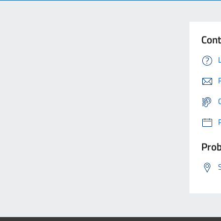
Cont
Prob