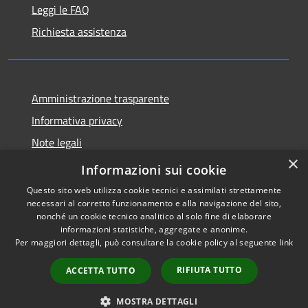
Leggi le FAQ
Richiesta assistenza
Amministrazione trasparente
Informativa privacy
Note legali
×
Dichiarazione di accessibilità
Informazioni sui cookie
Questo sito web utilizza cookie tecnici e assimilati strettamente
necessari al corretto funzionamento e alla navigazione del sito,
nonché un cookie tecnico analitico al solo fine di elaborare
informazioni statistiche, aggregate e anonime.
RSS
Copyright © 2026 • Comune di
Per maggiori dettagli, può consultare la cookie policy al seguente
link
Accessibilità
Stezzano • Powered by
Privacy
Municipium
Accesso
•
RIFIUTA TUTTO
ACCETTA TUTTO
Cookie
redazione
Mappa del sito
MOSTRA DETTAGLI