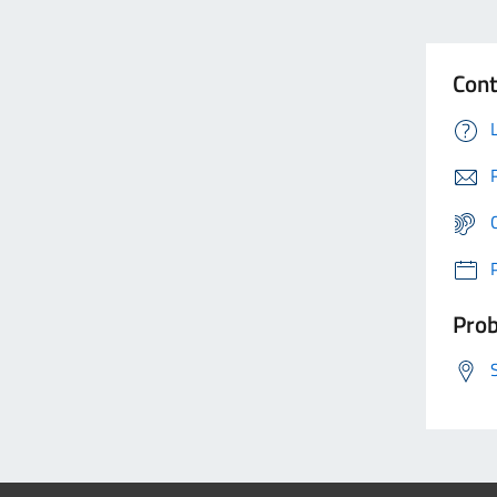
Cont
Prob