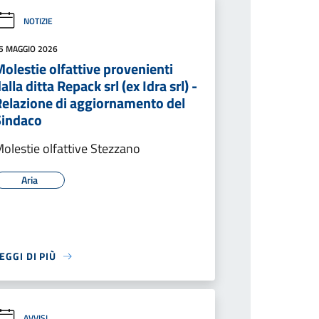
NOTIZIE
5 MAGGIO 2026
olestie olfattive provenienti
alla ditta Repack srl (ex Idra srl) -
Relazione di aggiornamento del
Sindaco
olestie olfattive Stezzano
Aria
EGGI DI PIÙ
AVVISI