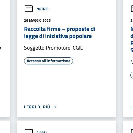
NOTIZIE
26 MAGGIO 2026
2
Raccolta firme – proposte di
M
legge di iniziativa popolare
d
o
Soggetto Promotore: CGIL
Accesso all'informazione
M
LEGGI DI PIÙ
L
AVVISI