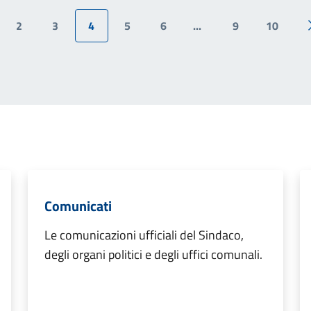
2
3
4
5
6
...
9
10
ina precedente
Comunicati
Le comunicazioni ufficiali del Sindaco,
degli organi politici e degli uffici comunali.