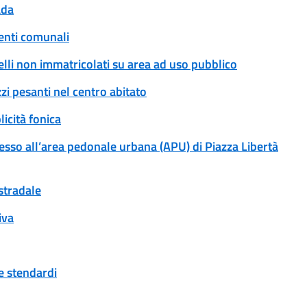
ada
enti comunali
rrelli non immatricolati su area ad uso pubblico
zi pesanti nel centro abitato
icità fonica
cesso all’area pedonale urbana (APU) di Piazza Libertà
 stradale
iva
 e stendardi