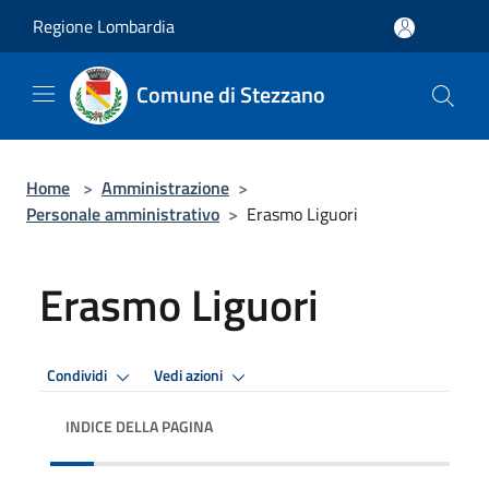
Salta al contenuto principale
Regione Lombardia
Comune di Stezzano
Home
>
Amministrazione
>
Personale amministrativo
>
Erasmo Liguori
Erasmo Liguori
Condividi
Vedi azioni
INDICE DELLA PAGINA