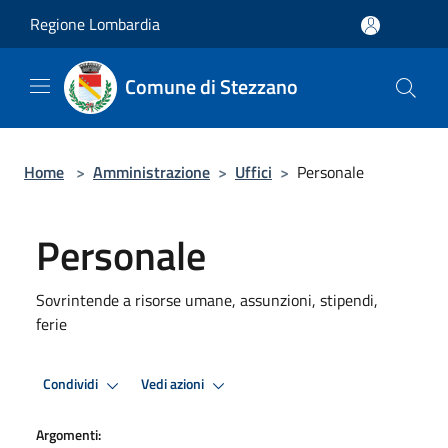
Salta al contenuto principale
Regione Lombardia
Comune di Stezzano
Home
>
Amministrazione
>
Uffici
>
Personale
Personale
Sovrintende a risorse umane, assunzioni, stipendi,
ferie
Condividi
Vedi azioni
Argomenti: