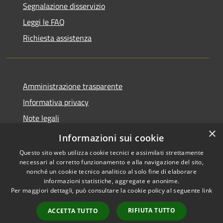
Segnalazione disservizio
Leggi le FAQ
Richiesta assistenza
Amministrazione trasparente
Informativa privacy
Note legali
×
Dichiarazione di accessibilità
Informazioni sui cookie
Questo sito web utilizza cookie tecnici e assimilati strettamente
necessari al corretto funzionamento e alla navigazione del sito,
nonché un cookie tecnico analitico al solo fine di elaborare
informazioni statistiche, aggregate e anonime.
RSS
Copyright © 2026 • Comune di
Per maggiori dettagli, può consultare la cookie policy al seguente
link
Accessibilità
Stezzano • Powered by
Privacy
Municipium
Accesso
•
RIFIUTA TUTTO
ACCETTA TUTTO
Cookie
redazione