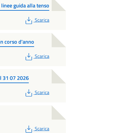
linee guida alla tenso
PDF
Scarica
n corso d'anno
PDF
Scarica
al 31 07 2026
PDF
Scarica
PDF
Scarica