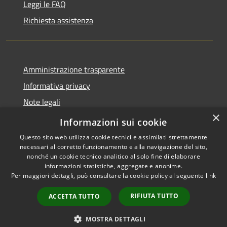
Leggi le FAQ
Richiesta assistenza
Amministrazione trasparente
Informativa privacy
Note legali
×
Dichiarazione di accessibilità
Informazioni sui cookie
Questo sito web utilizza cookie tecnici e assimilati strettamente
necessari al corretto funzionamento e alla navigazione del sito,
nonché un cookie tecnico analitico al solo fine di elaborare
informazioni statistiche, aggregate e anonime.
RSS
Copyright © 2026 • Comune di
Per maggiori dettagli, può consultare la cookie policy al seguente
link
Accessibilità
Stezzano • Powered by
Privacy
Municipium
Accesso
•
RIFIUTA TUTTO
ACCETTA TUTTO
Cookie
redazione
Mappa del sito
MOSTRA DETTAGLI