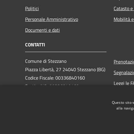
Politici
Catasto e
Personale Amministrativo
Mobilità e
Documenti e dati
CONTATTI
Comune di Stezzano
Prenotaz
Piazza Libertà, 27 24040 Stezzano (BG)
Segnalazi
Codice Fiscale: 00336840160
Leggi le 
Partita IVA: 00336840160
Richiesta
PEC:
protocollostezzano@propec.it
Questo sito 
Centralino Unico: 035 4545311
alla navig