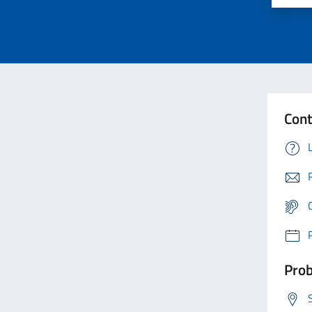
Cont
Prob