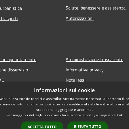
Salute, benessere e assistenza
 urbanistica
Autorizzazioni
 trasporti
ione appuntamento
Amministrazione trasparente
one disservizio
Informativa privacy
FAQ
Note legali
Informazioni sui cookie
 assistenza
Dichiarazione di accessibilità
web utilizza cookie tecnici e assimilati strettamente necessari al corretto fu
azione del sito, nonché un cookie tecnico analitico al solo fine di elaborare i
statistiche, aggregate e anonime.
Per maggiori dettagli, può consultare la cookie policy al seguente
link
RIFIUTA TUTTO
ACCETTA TUTTO