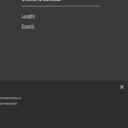
Luoghi
Eventi
×
nzionamento e
nformazioni