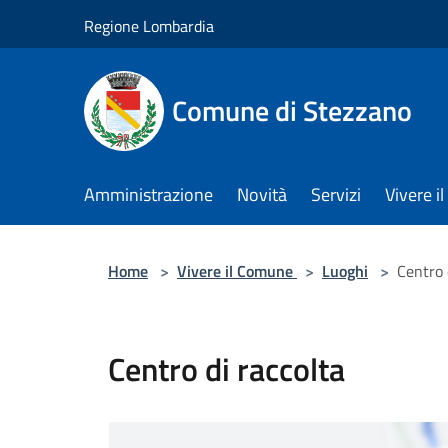
Salta al contenuto principale
Regione Lombardia
Comune di Stezzano
Amministrazione
Novità
Servizi
Vivere 
Home
>
Vivere il Comune
>
Luoghi
>
Centro 
Centro di raccolta