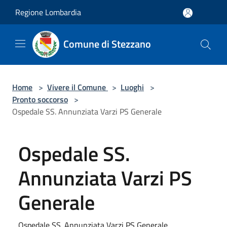
Salta al contenuto principale
Regione Lombardia
Comune di Stezzano
Home
>
Vivere il Comune
>
Luoghi
>
Pronto soccorso
>
Ospedale SS. Annunziata Varzi PS Generale
Ospedale SS.
Annunziata Varzi PS
Generale
Ospedale SS. Annunziata Varzi PS Generale