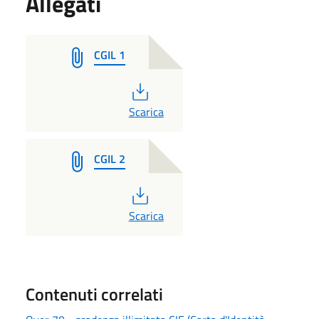
Allegati
CGIL 1
PDF
Scarica
CGIL 2
PDF
Scarica
Contenuti correlati