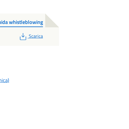
guida whistleblowing
PDF
Scarica
nica)