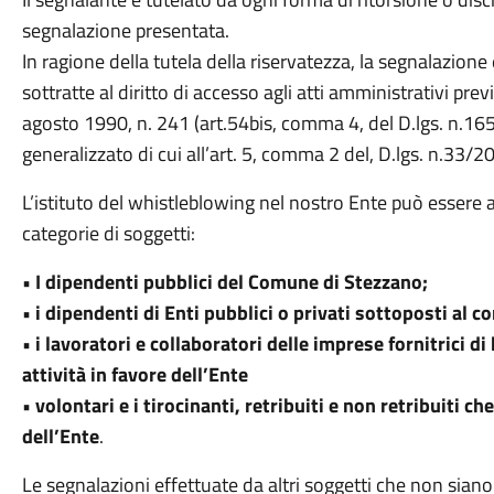
segnalazione presentata.
In ragione della tutela della riservatezza, la segnalazio
sottratte al diritto di accesso agli atti amministrativi pre
agosto 1990, n. 241 (art.54bis, comma 4, del D.lgs. n.16
generalizzato di cui all’art. 5, comma 2 del, D.lgs. n.33/2
L’istituto del whistleblowing nel nostro Ente può essere
categorie di soggetti:
• I dipendenti pubblici del Comune di Stezzano;
• i dipendenti di Enti pubblici o privati sottoposti al co
• i lavoratori e collaboratori delle imprese fornitrici di
attività in favore dell’Ente
• volontari e i tirocinanti, retribuiti e non retribuiti ch
dell’Ente
.
Le segnalazioni effettuate da altri soggetti che non sian