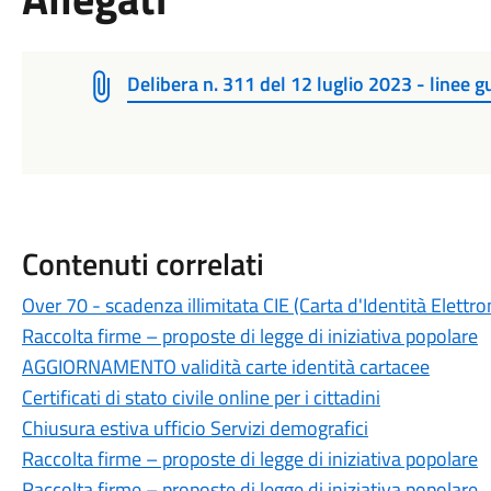
Delibera n. 311 del 12 luglio 2023 - linee 
Contenuti correlati
Over 70 - scadenza illimitata CIE (Carta d'Identità Elettro
Raccolta firme – proposte di legge di iniziativa popolare
AGGIORNAMENTO validità carte identità cartacee
Certificati di stato civile online per i cittadini
Chiusura estiva ufficio Servizi demografici
Raccolta firme – proposte di legge di iniziativa popolare
Raccolta firme – proposte di legge di iniziativa popolare