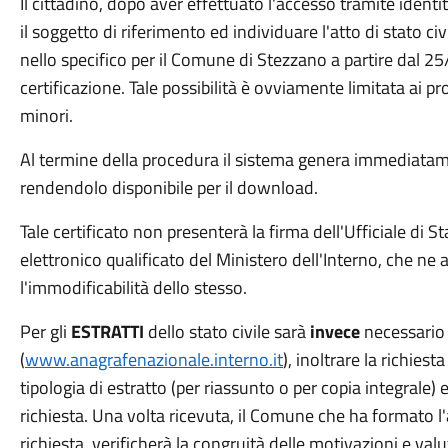
Il cittadino, dopo aver effettuato l'accesso tramite identit
il soggetto di riferimento ed individuare l'atto di stato ci
nello specifico per il Comune di Stezzano a partire dal 25
certificazione. Tale possibilità è ovviamente limitata ai propr
minori.
Al termine della procedura il sistema genera immediatamen
rendendolo disponibile per il download.
Tale certificato non presenterà la firma dell'Ufficiale di S
elettronico qualificato del Ministero dell'Interno, che ne as
l'immodificabilità dello stesso.
Per gli
ESTRATTI
dello stato civile sarà
invece
necessario
(
www.anagrafenazionale.interno.it
), inoltrare la richiest
tipologia di estratto (per riassunto o per copia integrale)
richiesta. Una volta ricevuta, il Comune che ha formato l'a
richiesta, verificherà la congruità delle motivazioni e val