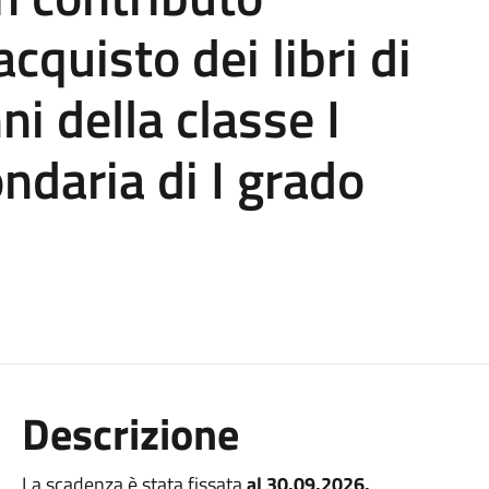
cquisto dei libri di
ni della classe I
ndaria di I grado
Descrizione
La scadenza è stata fissata
al 30.09.2026.