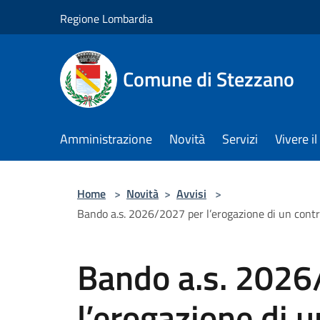
Salta al contenuto principale
Regione Lombardia
Comune di Stezzano
Amministrazione
Novità
Servizi
Vivere 
Home
>
Novità
>
Avvisi
>
Bando a.s. 2026/2027 per l’erogazione di un contribu
Bando a.s. 2026
l’erogazione di 