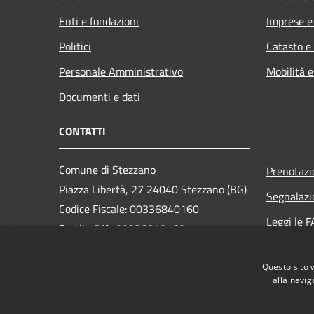
Enti e fondazioni
Imprese 
Politici
Catasto e
Personale Amministrativo
Mobilità e
Documenti e dati
CONTATTI
Comune di Stezzano
Prenotaz
Piazza Libertà, 27 24040 Stezzano (BG)
Segnalazi
Codice Fiscale: 00336840160
Leggi le 
Partita IVA: 00336840160
Richiesta
PEC:
protocollostezzano@propec.it
Questo sito 
Centralino Unico: 035 4545311
alla navig