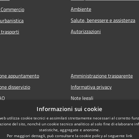
Ambiente
e Commercio
Salute, benessere e assistenza
 urbanistica
Autorizzazioni
 trasporti
ione appuntamento
Amministrazione trasparente
one disservizio
Informativa privacy
FAQ
Note legali
Informazioni sui cookie
 assistenza
Dichiarazione di accessibilità
web utilizza cookie tecnici e assimilati strettamente necessari al corretto fu
azione del sito, nonché un cookie tecnico analitico al solo fine di elaborare i
statistiche, aggregate e anonime.
Per maggiori dettagli, può consultare la cookie policy al seguente
link