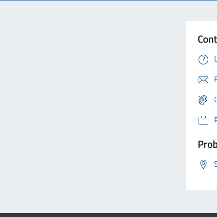
Cont
Prob