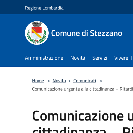
Salta al contenuto principale
Regione Lombardia
Comune di Stezzano
Amministrazione
Novità
Servizi
Vivere 
Home
>
Novità
>
Comunicati
>
Comunicazione urgente alla cittadinanza – Ritardi
Comunicazione u
cittadinanza – Ri