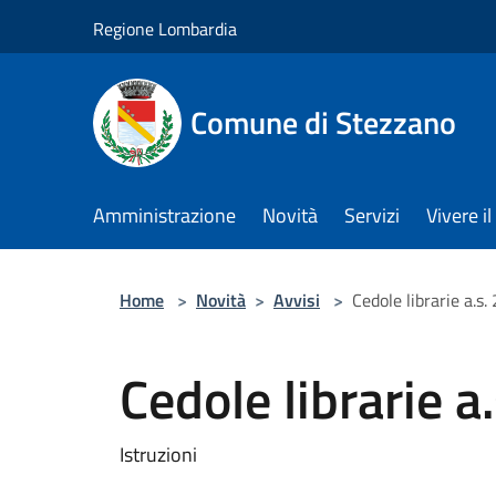
Salta al contenuto principale
Regione Lombardia
Comune di Stezzano
Amministrazione
Novità
Servizi
Vivere 
Home
>
Novità
>
Avvisi
>
Cedole librarie a.s
Cedole librarie 
Istruzioni