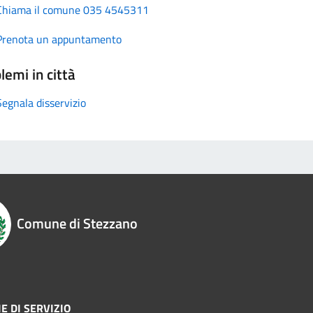
Chiama il comune 035 4545311
Prenota un appuntamento
lemi in città
Segnala disservizio
Comune di Stezzano
E DI SERVIZIO