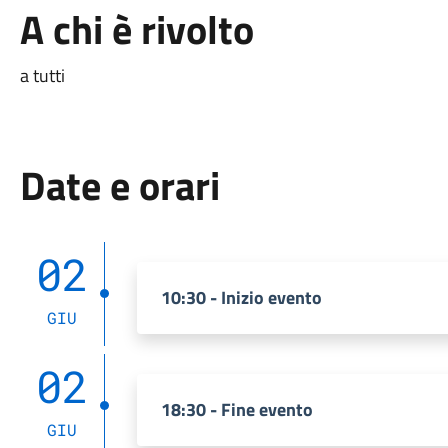
A chi è rivolto
a tutti
Date e orari
02
10:30 - Inizio evento
GIU
02
18:30 - Fine evento
GIU