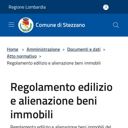
Salta al contenuto principale
Regione Lombardia
Comune di Stezzano
Home
>
Amministrazione
>
Documenti e dati
>
Atto normativo
>
Regolamento edilizio e alienazione beni immobili
Regolamento edilizio
e alienazione beni
immobili
Regolamento edilizio e alienazione beni immobili del