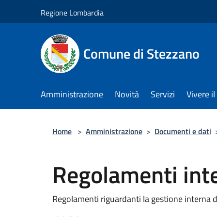
Salta al contenuto principale
Regione Lombardia
Comune di Stezzano
Amministrazione
Novità
Servizi
Vivere 
Home
>
Amministrazione
>
Documenti e dati
Regolamenti int
Regolamenti riguardanti la gestione interna de