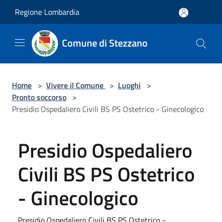
Salta al contenuto principale
Regione Lombardia
Comune di Stezzano
Home
>
Vivere il Comune
>
Luoghi
>
Pronto soccorso
>
Presidio Ospedaliero Civili BS PS Ostetrico - Ginecologico
Presidio Ospedaliero
Civili BS PS Ostetrico
- Ginecologico
Presidio Ospedaliero Civili BS PS Ostetrico -