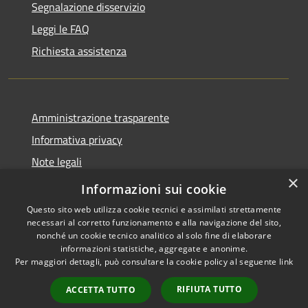
Segnalazione disservizio
Leggi le FAQ
Richiesta assistenza
Amministrazione trasparente
Informativa privacy
Note legali
×
Dichiarazione di accessibilità
Informazioni sui cookie
Questo sito web utilizza cookie tecnici e assimilati strettamente
necessari al corretto funzionamento e alla navigazione del sito,
nonché un cookie tecnico analitico al solo fine di elaborare
informazioni statistiche, aggregate e anonime.
RSS
Copyright © 2026 • Comune di
Per maggiori dettagli, può consultare la cookie policy al seguente
link
Accessibilità
Stezzano • Powered by
Privacy
Municipium
Accesso
•
RIFIUTA TUTTO
ACCETTA TUTTO
Cookie
redazione