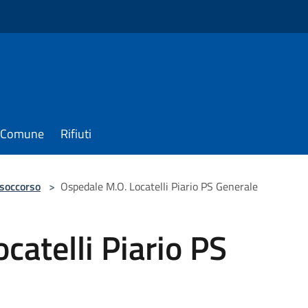
il Comune
Rifiuti
 soccorso
>
Ospedale M.O. Locatelli Piario PS Generale
catelli Piario PS