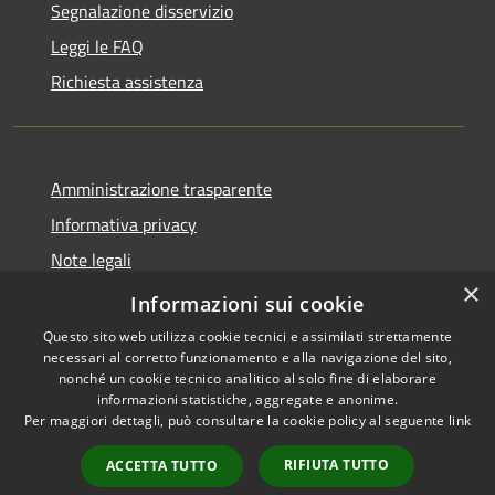
Segnalazione disservizio
Leggi le FAQ
Richiesta assistenza
Amministrazione trasparente
Informativa privacy
Note legali
×
Dichiarazione di accessibilità
Informazioni sui cookie
Questo sito web utilizza cookie tecnici e assimilati strettamente
necessari al corretto funzionamento e alla navigazione del sito,
nonché un cookie tecnico analitico al solo fine di elaborare
informazioni statistiche, aggregate e anonime.
RSS
Copyright © 2026 • Comune di
Per maggiori dettagli, può consultare la cookie policy al seguente
link
Accessibilità
Stezzano • Powered by
Privacy
Municipium
Accesso
•
RIFIUTA TUTTO
ACCETTA TUTTO
Cookie
redazione