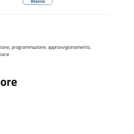
Bilancio
icazione, programmazione, approvvigionamento,
iarie
tore