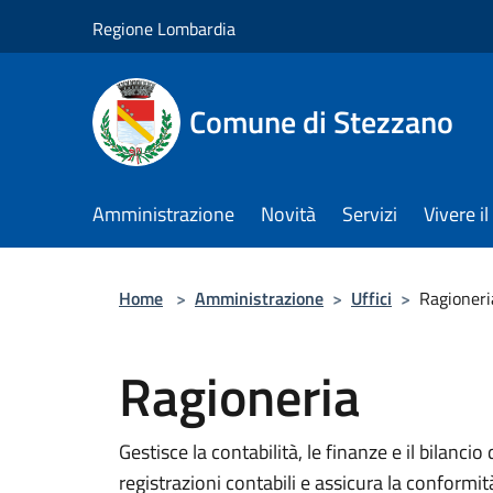
Salta al contenuto principale
Regione Lombardia
Comune di Stezzano
Amministrazione
Novità
Servizi
Vivere 
Home
>
Amministrazione
>
Uffici
>
Ragioneri
Ragioneria
Gestisce la contabilità, le finanze e il bilan
registrazioni contabili e assicura la conformit