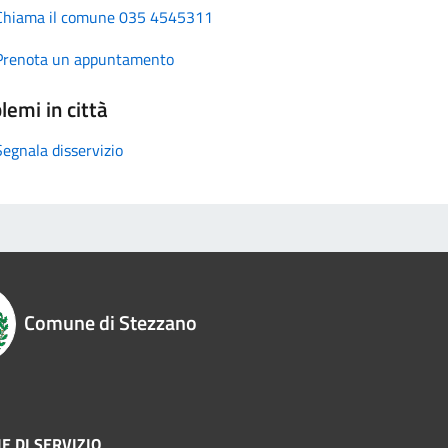
Chiama il comune 035 4545311
Prenota un appuntamento
lemi in città
Segnala disservizio
Comune di Stezzano
E DI SERVIZIO