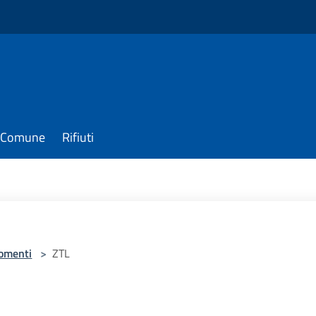
il Comune
Rifiuti
omenti
>
ZTL