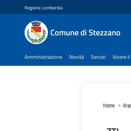
Salta al contenuto principale
Regione Lombardia
Comune di Stezzano
Amministrazione
Novità
Servizi
Vivere 
Home
>
Arg