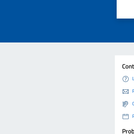
Cont
Prob