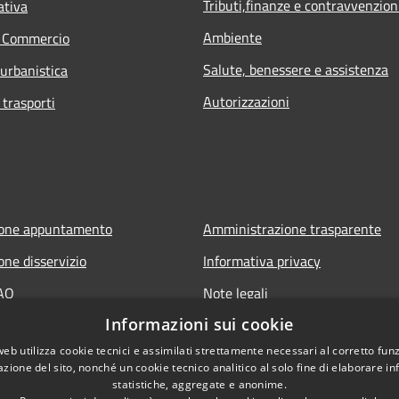
Tributi,finanze e contravvenzion
ativa
Ambiente
e Commercio
Salute, benessere e assistenza
 urbanistica
Autorizzazioni
 trasporti
ione appuntamento
Amministrazione trasparente
one disservizio
Informativa privacy
FAQ
Note legali
Informazioni sui cookie
 assistenza
Dichiarazione di accessibilità
web utilizza cookie tecnici e assimilati strettamente necessari al corretto fu
azione del sito, nonché un cookie tecnico analitico al solo fine di elaborare i
statistiche, aggregate e anonime.