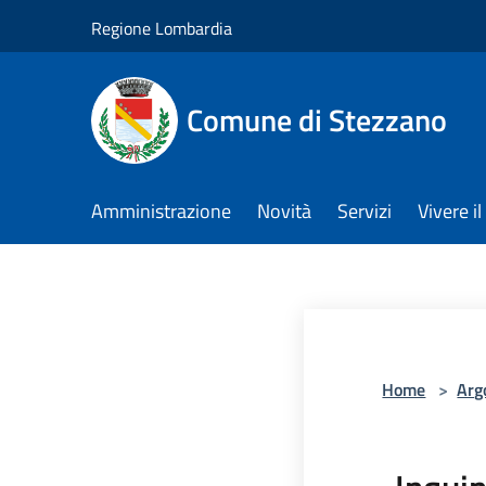
Salta al contenuto principale
Regione Lombardia
Comune di Stezzano
Amministrazione
Novità
Servizi
Vivere 
Home
>
Arg