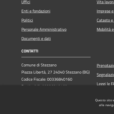
Uffici
Vita lavor
Enti e fondazioni
Imprese 
Politici
Catasto e
Personale Amministrativo
Mobilità e
Documenti e dati
CONTATTI
Comune di Stezzano
Prenotaz
Piazza Libertà, 27 24040 Stezzano (BG)
Segnalazi
Codice Fiscale: 00336840160
Leggi le 
Partita IVA: 00336840160
Richiesta
PEC:
protocollostezzano@propec.it
Questo sito 
Centralino Unico: 035 4545311
alla navig