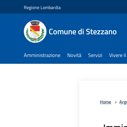
Salta al contenuto principale
Regione Lombardia
Comune di Stezzano
Amministrazione
Novità
Servizi
Vivere 
Home
>
Arg