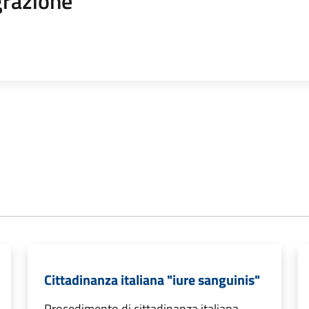
razione
Cittadinanza italiana "iure sanguinis"
Procedimento di cittadinanza italiana