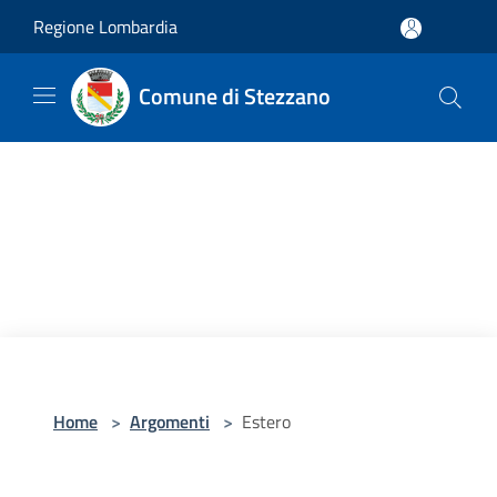
Salta al contenuto principale
Regione Lombardia
Comune di Stezzano
Home
>
Argomenti
>
Estero