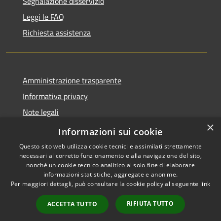
Segnalazione disservizio
Leggi le FAQ
Richiesta assistenza
Amministrazione trasparente
Informativa privacy
Note legali
×
Dichiarazione di accessibilità
Informazioni sui cookie
Questo sito web utilizza cookie tecnici e assimilati strettamente
necessari al corretto funzionamento e alla navigazione del sito,
nonché un cookie tecnico analitico al solo fine di elaborare
informazioni statistiche, aggregate e anonime.
RSS
Copyright © 2026 • Comune di
Per maggiori dettagli, può consultare la cookie policy al seguente
link
Accessibilità
Stezzano • Powered by
Privacy
Municipium
Accesso
•
RIFIUTA TUTTO
ACCETTA TUTTO
Cookie
redazione