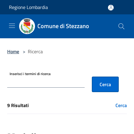
Salta al contenuto principale
Regione Lombardia
Comune di Stezzano
Home
>
Ricerca
Inserisci i termini di ricerca
Cerca
9 Risultati
Cerca
[results] Risultati