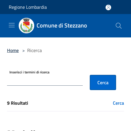
Salta al contenuto principale
Regione Lombardia
Comune di Stezzano
Home
>
Ricerca
Inserisci i termini di ricerca
Cerca
9 Risultati
Cerca
[results] Risultati