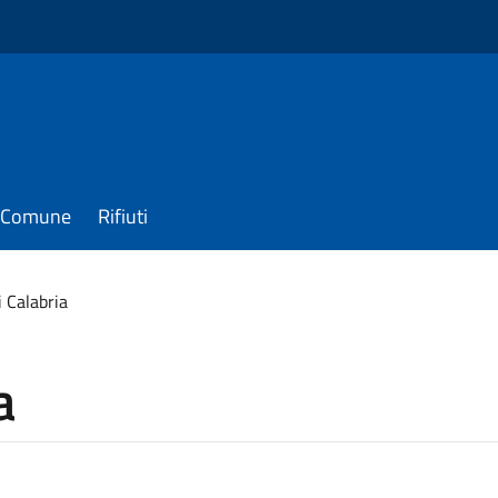
il Comune
Rifiuti
 Calabria
a