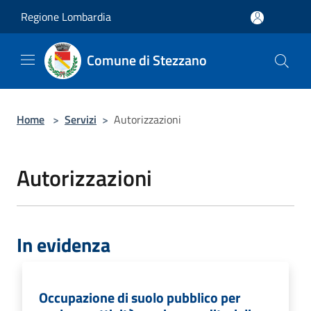
Salta al contenuto principale
Regione Lombardia
Comune di Stezzano
Home
>
Servizi
>
Autorizzazioni
Autorizzazioni
In evidenza
Occupazione di suolo pubblico per