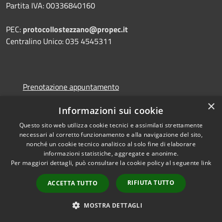
Partita IVA: 00336840160
PEC:
protocollostezzano@propec.it
Centralino Unico: 035 4545311
Prenotazione appuntamento
Segnalazione disservizio
×
Informazioni sui cookie
Leggi le FAQ
Questo sito web utilizza cookie tecnici e assimilati strettamente
Richiesta assistenza
necessari al corretto funzionamento e alla navigazione del sito,
nonché un cookie tecnico analitico al solo fine di elaborare
informazioni statistiche, aggregate e anonime.
Per maggiori dettagli, può consultare la cookie policy al seguente
link
Amministrazione trasparente
RIFIUTA TUTTO
ACCETTA TUTTO
Informativa privacy
MOSTRA DETTAGLI
Note legali