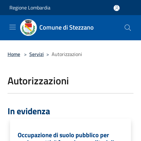
Salta al contenuto principale
Regione Lombardia
Comune di Stezzano
Home
>
Servizi
>
Autorizzazioni
Autorizzazioni
In evidenza
Occupazione di suolo pubblico per