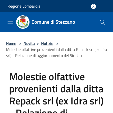
Salta al contenuto principale
Regione Lombardia
Comune di Stezzano
Home
>
Novità
>
Notizie
>
Molestie olfattive provenienti dalla ditta Repack srl (ex Idra
srl) - Relazione di aggiornamento del Sindaco
Molestie olfattive
provenienti dalla ditta
Repack srl (ex Idra srl)
- Relazione di