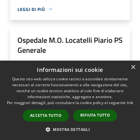
LEGGI DI PIÙ
Ospedale M.O. Locatelli Piario PS
Generale
Indirizzo
Via Groppino, 22
×
Informazioni sui cookie
Ospedale M.O. Locatelli Piario PS Generale...
Questo sito web utilizza cookie tecnici e assimilati strettamente
necessari al corretto funzionamento e alla navigazione del sito,
nonché un cookie tecnico analitico al solo fine di elaborare
informazioni statistiche, aggregate e anonime.
Per maggiori dettagli, può consultare la cookie policy al seguente
link
LEGGI DI PIÙ
RIFIUTA TUTTO
ACCETTA TUTTO
MOSTRA DETTAGLI
Ospedale SS Trinità Romano L.