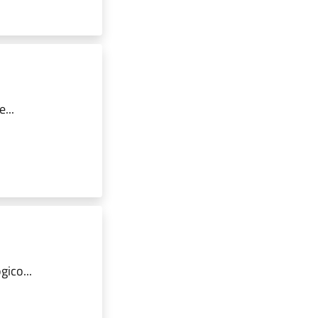
...
ico...