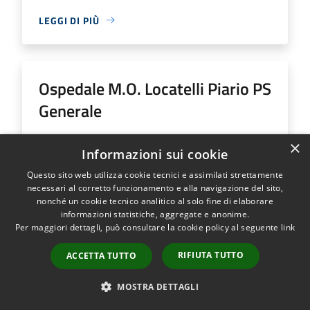
LEGGI DI PIÙ
Ospedale M.O. Locatelli Piario PS
Generale
Indirizzo
Via Groppino, 22
×
Informazioni sui cookie
Ospedale M.O. Locatelli Piario PS Generale...
Questo sito web utilizza cookie tecnici e assimilati strettamente
necessari al corretto funzionamento e alla navigazione del sito,
nonché un cookie tecnico analitico al solo fine di elaborare
informazioni statistiche, aggregate e anonime.
Per maggiori dettagli, può consultare la cookie policy al seguente
link
LEGGI DI PIÙ
RIFIUTA TUTTO
ACCETTA TUTTO
MOSTRA DETTAGLI
Ospedale SS Trinità Romano L.